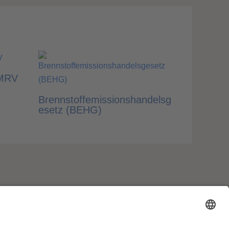
 MRV
Brennstoffemissionshandelsg
esetz (BEHG)