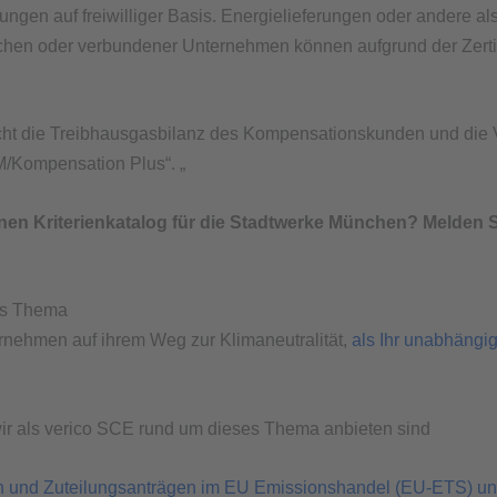
rungen auf freiwilliger Basis. Energielieferungen oder andere al
en oder verbundener Unternehmen können aufgrund der Zertifizie
icht die Treibhausgasbilanz des Kompensationskunden und die Vo
M/Kompensation Plus“. „
en Kriterienkatalog für die Stadtwerke München? Melden Si
das Thema
ernehmen auf ihrem Weg zur Klimaneutralität,
als Ihr unabhängige
wir als verico SCE rund um dieses Thema anbieten sind
en und Zuteilungsanträgen im EU Emissionshandel (EU-ETS) un