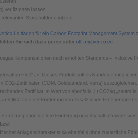
uzieren
 verifizierten lassen
 relevanten Stakeholdern nutzen
verico-Leitfaden für ein Carbon Footprint Management System
z
elden Sie sich dazu gerne unter
office@verico.eu
ibhausgas Kompensationen nach erhöhten Standards – inklusive 
nsation Plus“ an. Dieses Produkt soll es Kunden ermöglichen,
en CO2-Zertifikaten (CDM, Goldstandard, Verra) auszugleichen
chendes Zertifikat im Wert von ebenfalls 1 t CO2äq „neutralisie
 Zertifikat an einer Förderung von zusätzlichen Erneuerbaren 
-Förderung ohne weitere Förderung unwirtschaftlich wäre, was g
 bzw.
fischer Anlagencharakteristika ebenfalls ohne zusätzliche Förd