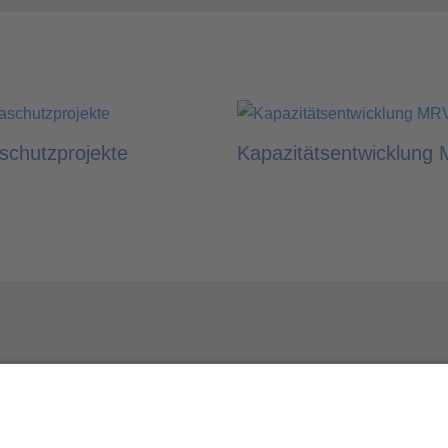
schutzprojekte
Kapazitätsentwicklung
VERICO AKKREDITIERUNG
DIN EN ISO 17029
GCC – Global Carbon Council