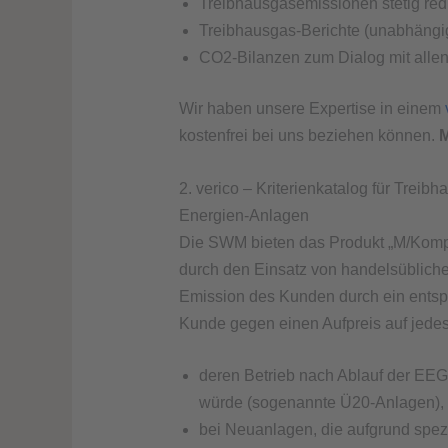
Treibhausgasemissionen stetig red
Treibhausgas-Berichte (unabhängig)
CO2-Bilanzen zum Dialog mit allen
Wir haben unsere Expertise in einem
kostenfrei bei uns beziehen können.
M
2. verico – Kriterienkatalog für Tre
Energien-Anlagen
Die SWM bieten das Produkt „M/Kompe
durch den Einsatz von handelsüblich
Emission des Kunden durch ein entspre
Kunde gegen einen Aufpreis auf jedes
deren Betrieb nach Ablauf der EEG
würde (sogenannte Ü20-Anlagen),
bei Neuanlagen, die aufgrund spezi