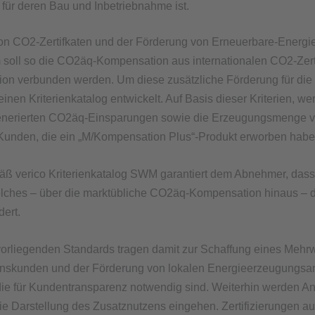
ür deren Bau und Inbetriebnahme ist.
on CO2-Zertifkaten und der Förderung von Erneuerbare-Energie
soll so die CO2äq-Kompensation aus internationalen CO2-Zerti
ion verbunden werden. Um diese zusätzliche Förderung für die
n Kriterienkatalog entwickelt. Auf Basis dieser Kriterien, we
 generierten CO2äq-Einsparungen sowie die Erzeugungsmenge v
Kunden, die ein „M/Kompensation Plus“-Produkt erworben haben
 verico Kriterienkatalog SWM garantiert dem Abnehmer, dass e
elches – über die marktübliche CO2äq-Kompensation hinaus – 
ert.
orliegenden Standards tragen damit zur Schaffung eines Mehrwe
skunden und der Förderung von lokalen Energieerzeugungsanl
die für Kundentransparenz notwendig sind. Weiterhin werden An
d die Darstellung des Zusatznutzens eingehen. Zertifizierungen 