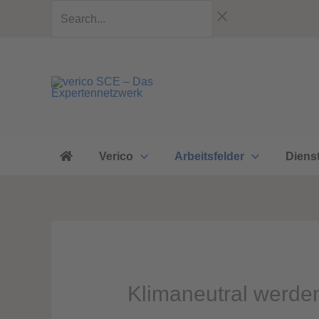
Zum
Search...
Inhalt
springen
Verico
Arbeitsfelder
Diens
Klimaneutral werde