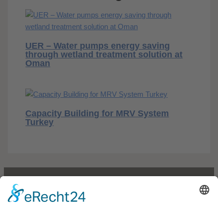
UER – Water pumps energy saving
through wetland treatment solution at
Oman
Capacity Building for MRV System
Turkey
VERICO ACCREDITATIONS
EN DIN EN ISO 17029